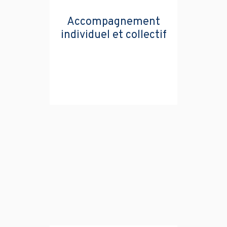
Accompagnement
individuel et collectif
Découvrez nos différentes formations